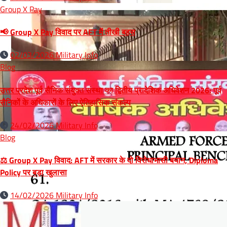
Group X Pay
📢 Group X Pay विवाद पर AFT में तीखी बहस
02/03/2026
Military Info
Blog
उत्तर प्रदेश पूर्व सैनिक संयुक्त संस्था का द्वितीय प्रादेशिक अधिवेशन 2026: पूर्व
सैनिकों के अधिकारों के लिए ऐतिहासिक संकल्प
24/02/2026
Military Info
Blog
⚖️ Group X Pay विवाद: AFT में सरकार के दो विरोधाभासी बयान, Diploma
Policy पर बड़ा खुलासा
14/02/2026
Military Info