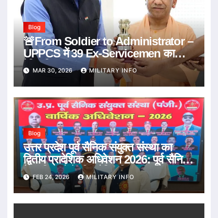
Blog
🚨From Soldier to Administrator –
UPPCS में 39 Ex-Servicemen का
ऐतिहासिक चयन – Second Career
MAR 30, 2026
MILITARY INFO
Success Story 🇮🇳
Blog
उत्तर प्रदेश पूर्व सैनिक संयुक्त संस्था का
द्वितीय प्रादेशिक अधिवेशन 2026: पूर्व सैनिकों
के अधिकारों के लिए ऐतिहासिक संकल्प
FEB 24, 2026
MILITARY INFO